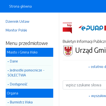
Strona główna
Dziennik Ustaw
Monitor Polski
Biuletyn Informacji Publicz
Menu przedmiotowe
Urząd Gmi
Miasto i Gmina Ińsko
Dane
ostatnio 
Jednostki pomocnicze -
SOŁECTWA
Wyszukiwarka
Dostępność
Organa
wyszukiw
Burmistrz Ińska