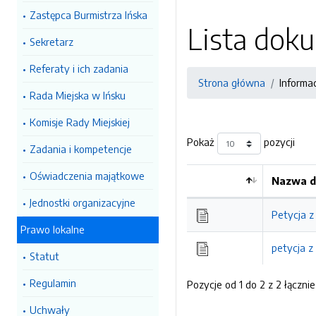
Zastępca Burmistrza Ińska
Lista do
Sekretarz
Referaty i ich zadania
Strona główna
Informa
Rada Miejska w Ińsku
Komisje Rady Miejskiej
Pokaż
pozycji
Zadania i kompetencje
Oświadczenia majątkowe
Nazwa d
Jednostki organizacyjne
Petycja z 
Prawo lokalne
petycja z
Statut
Regulamin
Pozycje od 1 do 2 z 2 łącznie
Uchwały